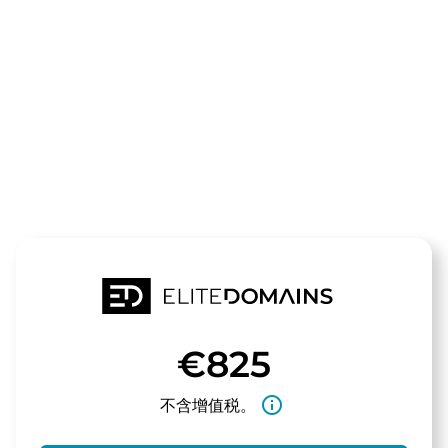
领域
radiokult.de
待售
€825
info_outline
不含增值税。