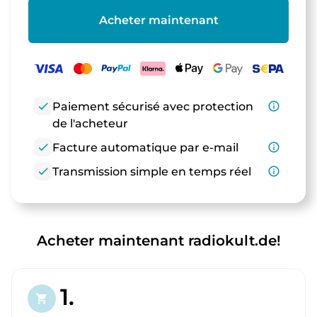
Acheter maintenant
check
Paiement sécurisé avec protection
info_outline
de l'acheteur
check
Facture automatique par e-mail
info_outline
check
Transmission simple en temps réel
info_outline
Acheter maintenant radiokult.de!
1.
shopping_cart