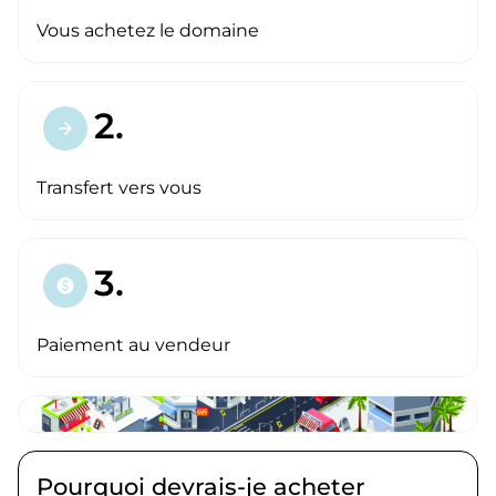
Vous achetez le domaine
2.
arrow_forward
Transfert vers vous
3.
paid
Paiement au vendeur
Pourquoi devrais-je acheter